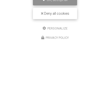
Deny all cookies
PERSONALIZE
PRIVACY POLICY
24/03/2025
Pose de bavette en zinc sur mesure pour
l'étanchéité d'une véranda à Libourne
NA2C a réalisé la
pose de bavette en zinc sur mesure
pour l'étanchéité d'une véranda à Libourne.
Votre
charpentier couvreur zingueur sur Libourne
et ses
alentours à…
Toute l'actualité