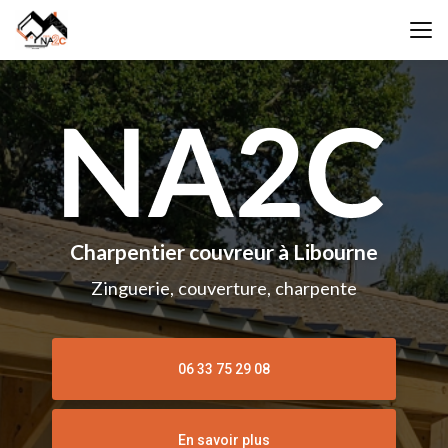
Aller
au
contenu
principal
Charpentier couvreur à Libourne
Zinguerie, couverture, charpente
06 33 75 29 08
En savoir plus