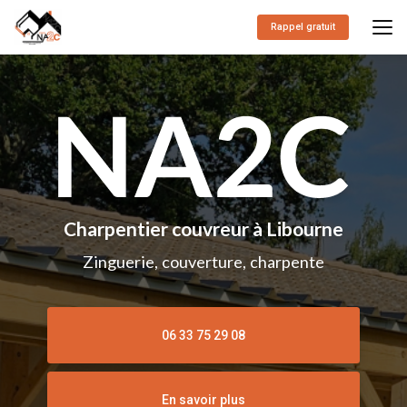
Aller
au
Rappel gratuit
contenu
principal
Charpentier couvreur à Libourne
Zinguerie, couverture, charpente
06 33 75 29 08
En savoir plus