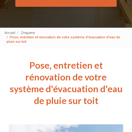
Accueil
Zinguerie
Pose, entretien et rénovation de votre système d'évacuation d'eau de
pluie sur toit
Pose, entretien et
rénovation de votre
système d'évacuation d'eau
de pluie sur toit