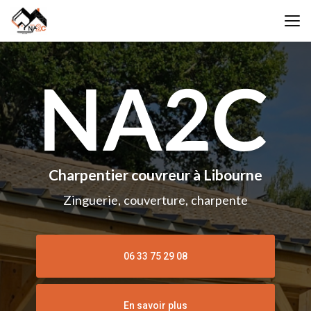
Aller
au
contenu
principal
Charpentier couvreur à Libourne
Zinguerie, couverture, charpente
06 33 75 29 08
En savoir plus